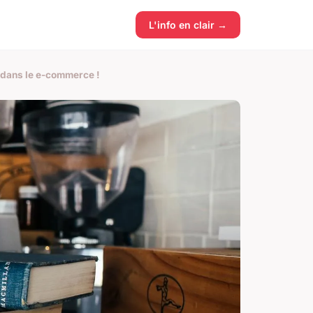
L'info en clair →
 dans le e-commerce !