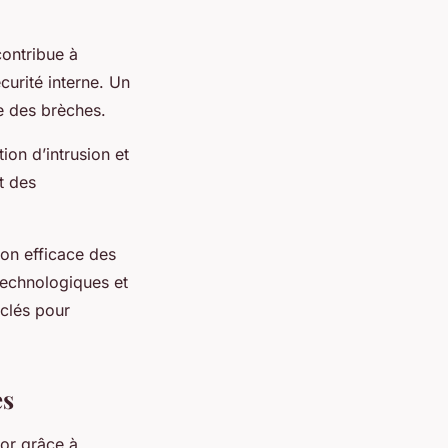
ontribue à
curité interne. Un
ne des brèches.
on d’intrusion et
nt des
ion efficace des
echnologiques et
 clés pour
es
or grâce à