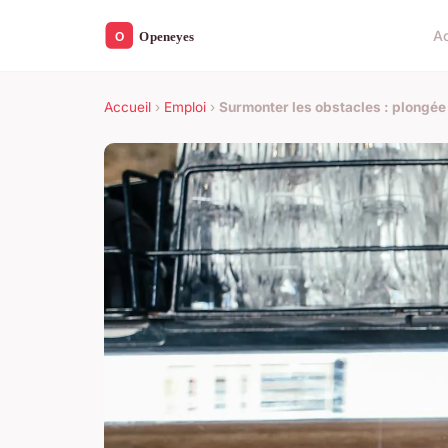
Ac
Accueil
›
Emploi
›
Surmonter les obstacles : plongée