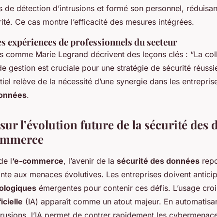
s de détection d’intrusions et formé son personnel, réduisa
ité. Ce cas montre l’efficacité des mesures intégrées.
es expériences de professionnels du secteur
s comme Marie Legrand décrivent des leçons clés : “La col
de gestion est cruciale pour une stratégie de sécurité réussi
tiel relève de la nécessité d’une synergie dans les entrepri
données
.
ur l’évolution future de la sécurité des
commerce
de l
‘e-commerce
, l’avenir de la
sécurité des données
repo
nte aux menaces évolutives. Les entreprises doivent antici
ologiques
émergentes pour contenir ces défis. L’usage croi
icielle
(IA) apparaît comme un atout majeur. En automatisant
trusions, l’IA permet de contrer rapidement les cybermenac