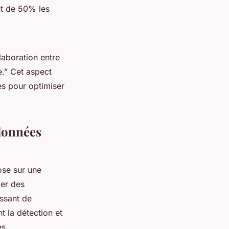
nt de 50% les
laboration entre
e.” Cet aspect
ses pour optimiser
 données
se sur une
per des
ssant de
 la détection et
es.