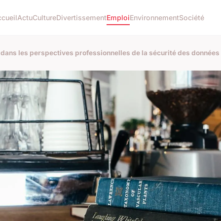
cueil
Actu
Culture
Divertissement
Emploi
Environnement
Société
 dans les perspectives professionnelles de la sécurité des données