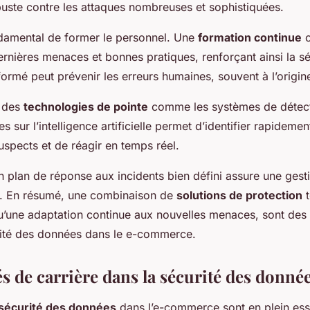
uste contre les attaques nombreuses et sophistiquées.
ondamental de former le personnel. Une
formation continue
c
ernières menaces et bonnes pratiques, renforçant ainsi la sé
formé peut prévenir les erreurs humaines, souvent à l’origi
r des
technologies de pointe
comme les systèmes de détecti
s sur l’intelligence artificielle permet d’identifier rapideme
pects et de réagir en temps réel.
un plan de réponse aux incidents bien défini assure une gest
es. En résumé, une combinaison de
solutions de protection
t
u’une adaptation continue aux nouvelles menaces, sont des
rité des données dans le e-commerce.
s de carrière dans la sécurité des donné
 sécurité des données
dans l’e-commerce sont en plein ess