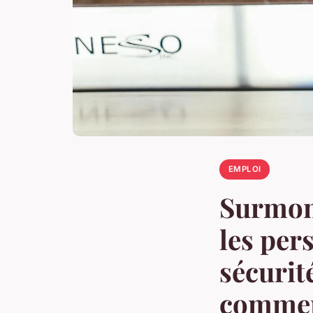
EMPLOI
Surmont
les per
sécurit
commer