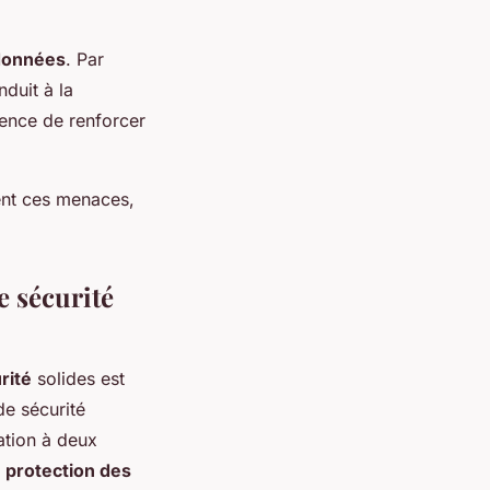
 données
. Par
duit à la
gence de renforcer
ment ces menaces,
e sécurité
rité
solides est
de sécurité
ation à deux
e
protection des