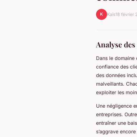
K
Kaïs
18 février
Analyse des
Dans le domaine
confiance des clie
des données inclue
malveillants. Cha
exploiter les moin
Une négligence en
entreprises. Outre
entraîner une bais
s’aggrave encore