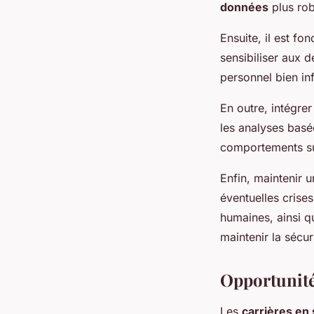
données
plus rob
Ensuite, il est f
sensibiliser aux d
personnel bien in
En outre, intégre
les analyses basée
comportements sus
Enfin, maintenir 
éventuelles cris
humaines, ainsi q
maintenir la sécu
Opportunité
Les
carrières en