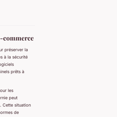
e e-commerce
ur préserver la
s à la sécurité
ogiciels
inels prêts à
our les
ernie peut
. Cette situation
 normes de