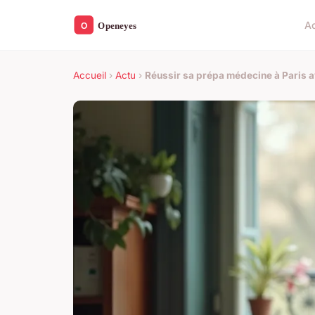
Ac
Accueil
›
Actu
›
Réussir sa prépa médecine à Paris 