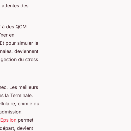
 attentes des
/7 à des QCM
îner en
Et pour simuler la
inales, deviennent
 gestion du stress
hec. Les meilleurs
s la Terminale.
lulaire, chimie ou
'admission,
Epsilon
permet
départ, devient