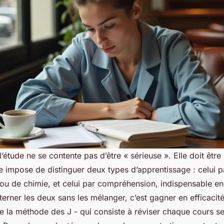
étude ne se contente pas d’être « sérieuse ». Elle doit être
 impose de distinguer deux types d’apprentissage : celui p
u de chimie, et celui par compréhension, indispensable e
lterner les deux sans les mélanger, c’est gagner en efficacit
la méthode des J - qui consiste à réviser chaque cours se