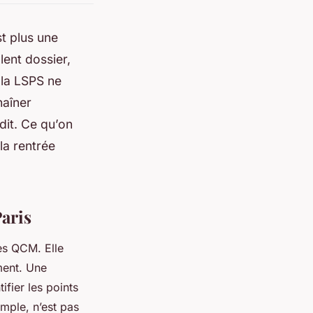
st plus une
lent dossier,
 la LSPS ne
haîner
dit. Ce qu’on
la rentrée
Paris
des QCM. Elle
ment. Une
ifier les points
mple, n’est pas