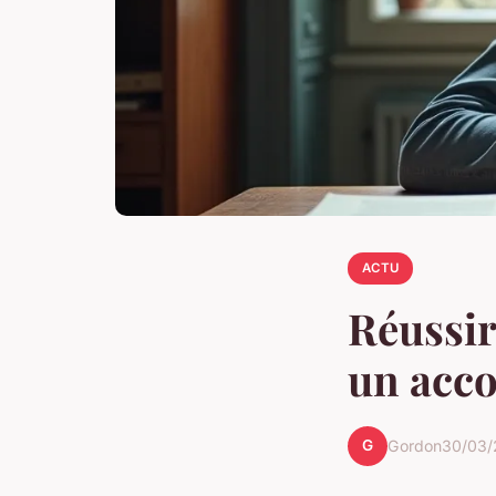
ACTU
Réussir
un acc
G
Gordon
30/03/