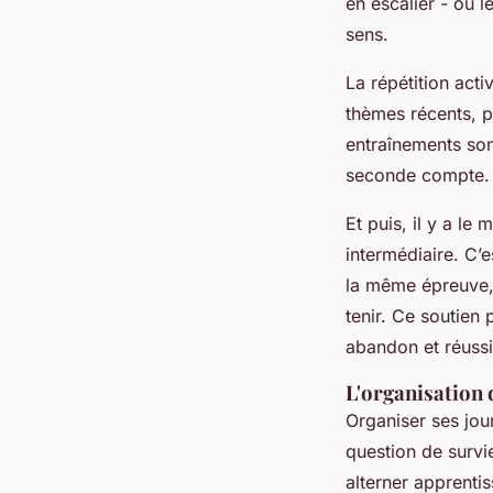
en escalier - ou 
sens.
La répétition act
thèmes récents, p
entraînements son
seconde compte. C
Et puis, il y a l
intermédiaire. C’e
la même épreuve, 
tenir. Ce soutien 
abandon et réussi
L'organisation d
Organiser ses jou
question de survi
alterner apprenti