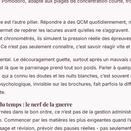
le Pomodoro, adapté aux plages de concentration courte, tro
ive est l’autre pilier. Répondre à des QCM quotidiennement,
ermet de repérer les lacunes avant qu’elles ne s’aggravent.
t chronométrés, ils simulent la pression réelle des épreuve
e n’est pas seulement connaître, c’est savoir réagir vite et
e mental. Le découragement guette, surtout après un mauvais
st là que le parrainage prend tout son poids. Parler à quelq
qui a connu les doutes et les nuits blanches, c’est souvent
psychologique, invisible sur les brochures, fait parfois la di
te.
u temps : le nerf de la guerre
rnées dans le bon ordre, ce n’est pas de la gestion administr
e. Commencer par les matières les plus exigeantes quand l’es
ssage et révision, prévoir des pauses réelles - pas seuleme