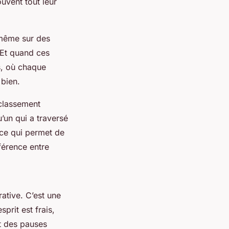
uvent tout leur
 même sur des
 Et quand ces
s, où chaque
 bien.
 classement
u’un qui a traversé
 ce qui permet de
fférence entre
ative. C’est une
prit est frais,
nt des pauses