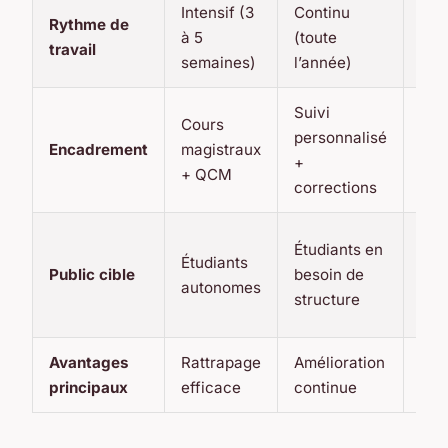
Intensif (3
Continu
Pro
Rythme de
à 5
(toute
(éd
travail
semaines)
l’année)
rég
Suivi
Cours
personnalisé
Coa
Encadrement
magistraux
+
pet
+ QCM
corrections
Étu
Étudiants en
Étudiants
ave
Public cible
besoin de
autonomes
du 
structure
cha
Avantages
Rattrapage
Amélioration
Flex
principaux
efficace
continue
max