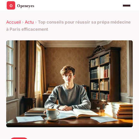
Accueil
›
Actu
›
Top conseils pour réussir sa prépa médecine
à Paris efficacement