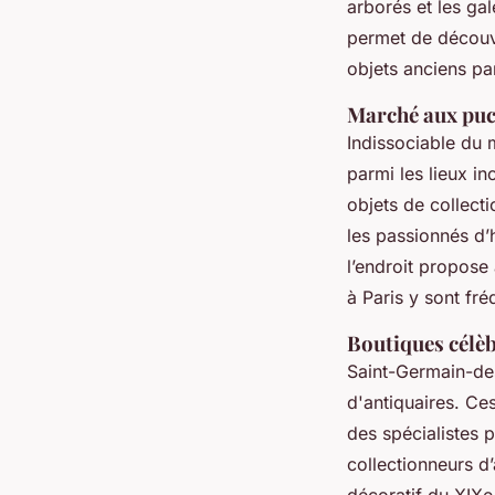
arborés et les gal
permet de découvri
objets anciens pa
Marché aux puce
Indissociable du 
parmi les lieux in
objets de collecti
les passionnés d’h
l’endroit propose 
à Paris y sont fré
Boutiques célè
Saint-Germain-des
d'antiquaires. Ce
des spécialistes p
collectionneurs d’
décoratif du XIXe