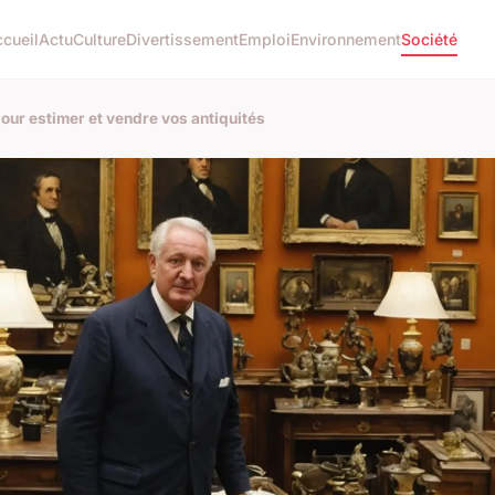
cueil
Actu
Culture
Divertissement
Emploi
Environnement
Société
pour estimer et vendre vos antiquités