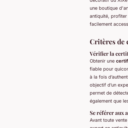
une boutique d'an
antiquité, profite
facilement access
Critères de 
Vérifier la cert
Obtenir une
certi
fiable pour quico
à la fois d’authen
objectif d’un expe
permet de détecter
également que les
Se référer aux 
Avant toute vente
expert en antiquit