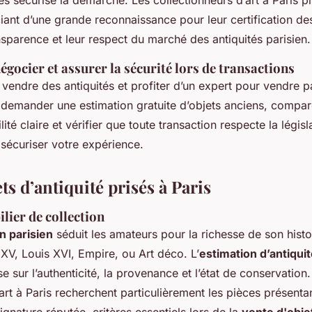
iant d’une grande reconnaissance pour leur certification des
nsparence et leur respect du marché des antiquités parisien.
égocier et assurer la sécurité lors de transactions
 vendre des antiquités et profiter d’un expert pour vendre p
: demander une estimation gratuite d’objets anciens, compare
lité claire et vérifier que toute transaction respecte la législ
 sécuriser votre expérience.
ts d’antiquité prisés à Paris
lier de collection
n parisien
séduit les amateurs pour la richesse de son histoi
 XV, Louis XVI, Empire, ou Art déco. L’
estimation d’antiquit
e sur l’authenticité, la provenance et l’état de conservation.
art à Paris recherchent particulièrement les pièces présenta
ignature réputée, critères essentiels lors de la
vente d'obje