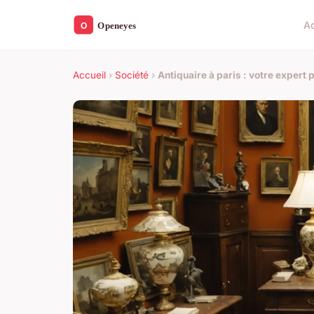
Ac
Accueil
›
Société
›
Antiquaire à paris : votre expert 