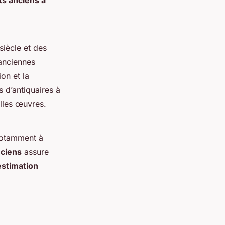
iècle et des
 anciennes
ion et la
s d’antiquaires à
elles œuvres.
 notamment à
nciens
assure
estimation