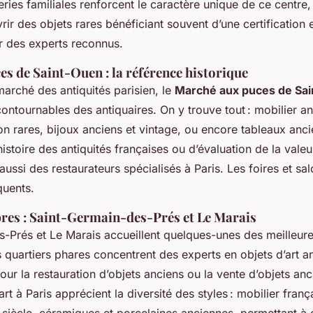
eries familiales renforcent le caractère unique de ce centre,
r des objets rares bénéficiant souvent d’une certification e
r des experts reconnus.
s de Saint-Ouen : la référence historique
marché des antiquités parisien, le
Marché aux puces de Sa
contournables des antiquaires. On y trouve tout : mobilier an
on rares, bijoux anciens et vintage, ou encore tableaux anci
istoire des antiquités françaises ou d’évaluation de la valeu
aussi des restaurateurs spécialisés à Paris. Les foires et sa
quents.
bres : Saint-Germain-des-Prés et Le Marais
-Prés et Le Marais accueillent quelques-unes des meilleur
s quartiers phares concentrent des experts en objets d’art an
our la restauration d’objets anciens ou la vente d’objets anc
art à Paris apprécient la diversité des styles : mobilier franç
 siècle, céramiques et porcelaines anciennes, permettant à