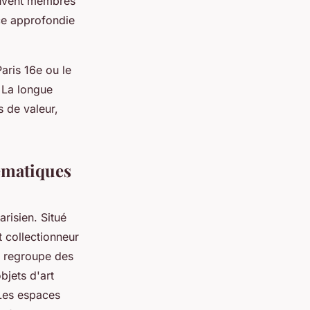
souvent membres
nce approfondie
aris 16e ou le
. La longue
s de valeur,
lématiques
risien. Situé
t collectionneur
eu regroupe des
bjets d'art
 Les espaces