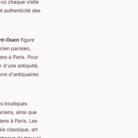
 où chaque visite
t authenticité des
int-Ouen
figure
cien parisien,
ens à Paris. Pour
r d'une antiquité,
lons d'antiquaires
es boutiques
ciens, ainsi que
iens à Paris. Les
ais classique, art
 chacun de trouver