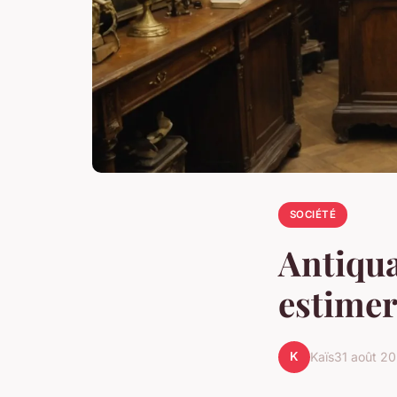
SOCIÉTÉ
Antiqua
estimer
K
Kaïs
31 août 2