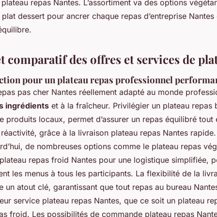
s plateau repas Nantes. L’assortiment va des options végéta
plat dessert pour ancrer chaque repas d’entreprise Nantes 
quilibre.
t comparatif des offres et services de pl
ection pour un plateau repas professionnel performa
epas pas cher Nantes réellement adapté au monde profession
s ingrédients
et à la fraîcheur. Privilégier un plateau repas
de produits locaux, permet d’assurer un repas équilibré tout
réactivité, grâce à la livraison plateau repas Nantes rapide.
ourd’hui, de nombreuses options comme le plateau repas vég
e plateau repas froid Nantes pour une logistique simplifiée, 
nt les menus à tous les participants. La flexibilité de la livr
e un atout clé, garantissant que tout repas au bureau Nant
leur service plateau repas Nantes, que ce soit un plateau r
as froid. Les possibilités de commande plateau repas Nant