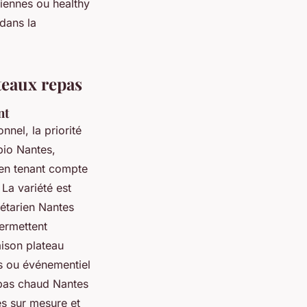
riennes ou healthy
dans la
ateaux repas
nt
nel, la priorité
 bio Nantes,
 en tenant compte
 La variété est
étarien Nantes
permettent
aison plateau
es ou événementiel
epas chaud Nantes
es sur mesure et