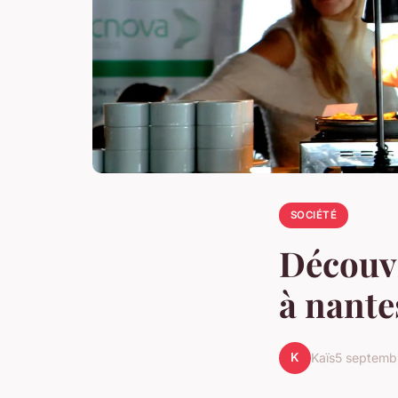
SOCIÉTÉ
Découvr
à nante
K
Kaïs
5 septemb