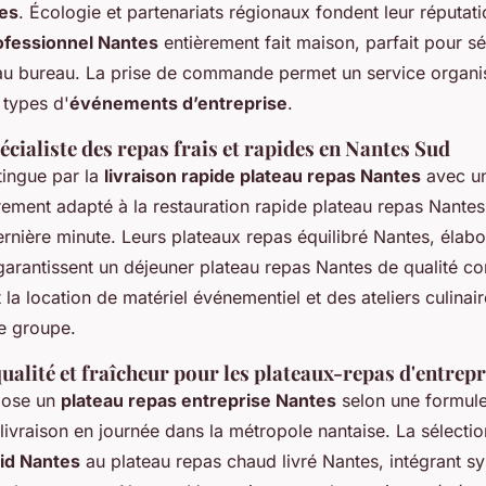
es
. Écologie et partenariats régionaux fondent leur réputati
ofessionnel Nantes
entièrement fait maison, parfait pour s
au bureau. La prise de commande permet un service organis
 types d'
événements d’entreprise
.
écialiste des repas frais et rapides en Nantes Sud
tingue par la
livraison rapide plateau repas Nantes
avec un
èrement adapté à la restauration rapide plateau repas Nantes
ernière minute. Leurs plateaux repas équilibré Nantes, élab
garantissent un déjeuner plateau repas Nantes de qualité con
la location de matériel événementiel et des ateliers culinai
e groupe.
qualité et fraîcheur pour les plateaux-repas d'entrepr
pose un
plateau repas entreprise Nantes
selon une formule
livraison en journée dans la métropole nantaise. La sélectio
oid Nantes
au plateau repas chaud livré Nantes, intégrant 