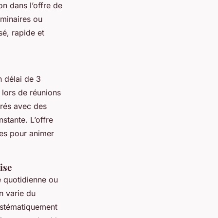
on dans l’offre de
éminaires ou
é, rapide et
 délai de 3
 lors de réunions
orés avec des
stante. L’offre
res pour animer
ise
 quotidienne ou
n varie du
systématiquement