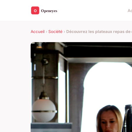
Ac
Accueil
›
Société
›
Découvrez les plateaux repas de