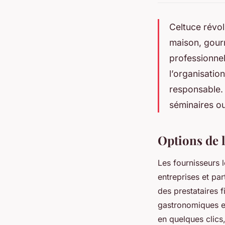
Celtuce révo
maison, gour
professionnels
l’organisati
responsable. 
séminaires ou
Options de l
Les fournisseurs 
entreprises et par
des prestataires 
gastronomiques e
en quelques clics,