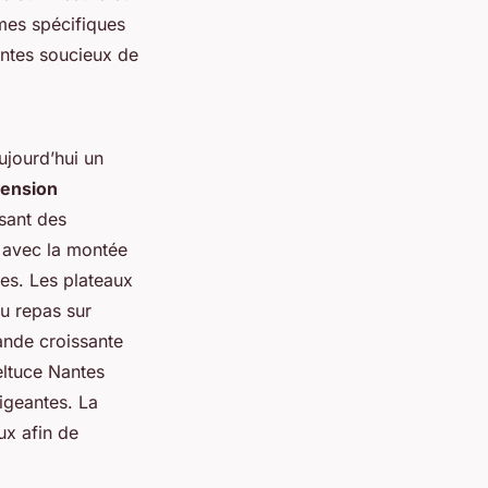
mes spécifiques
antes soucieux de
ujourd’hui un
ension
sant des
r avec la montée
es. Les plateaux
u repas sur
ande croissante
eltuce Nantes
igeantes. La
ux afin de