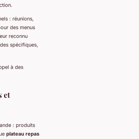
ction.
els : réunions,
 pour des menus
iteur reconnu
ndes spécifiques,
ppel à des
 et
s
nde : produits
que
plateau repas