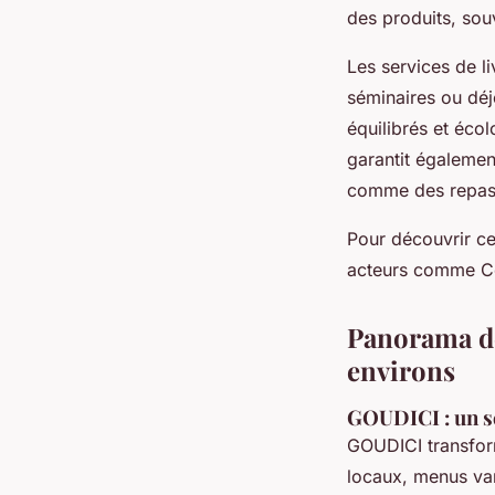
des produits, souv
Les services de l
séminaires ou déj
équilibrés et écol
garantit égalemen
comme des repas 
Pour découvrir ces
acteurs comme Cel
Panorama des
environs
GOUDICI : un s
GOUDICI transfo
locaux, menus var