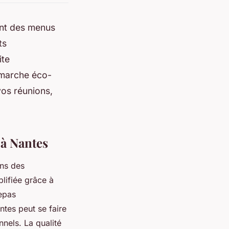
ant des menus
ts
ite
émarche éco-
vos réunions,
 à Nantes
ins des
plifiée grâce à
epas
tes peut se faire
nnels. La qualité