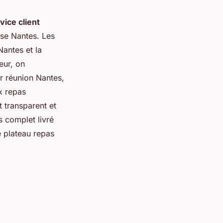
vice client
ise Nantes. Les
Nantes et la
eur, on
r réunion Nantes,
x repas
 transparent et
s complet livré
e plateau repas