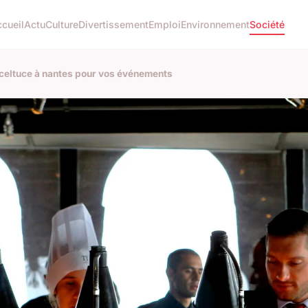
cueil
Actu
Culture
Divertissement
Emploi
Environnement
Société
 celtuce à nantes pour vos événements