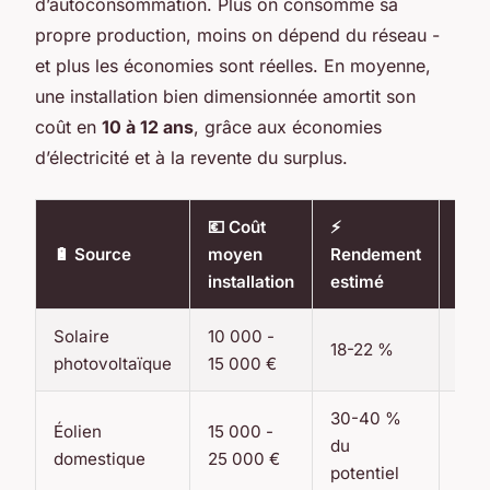
d’autoconsommation. Plus on consomme sa
propre production, moins on dépend du réseau -
et plus les économies sont réelles. En moyenne,
une installation bien dimensionnée amortit son
coût en
10 à 12 ans
, grâce aux économies
d’électricité et à la revente du surplus.
💶 Coût
⚡
⏳ D
🔋 Source
moyen
Rendement
de v
installation
estimé
Solaire
10 000 -
25-
18-22 %
photovoltaïque
15 000 €
ans
30-40 %
Éolien
15 000 -
du
15-
domestique
25 000 €
potentiel