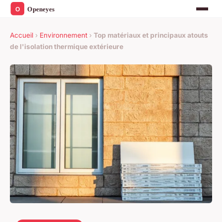
Accueil
›
Environnement
›
Top matériaux et principaux atouts
de l'isolation thermique extérieure